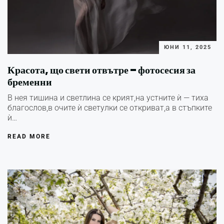
ЮНИ 11, 2025
Красота, що свети отвътре – фотосесия за
бременни
В нея тишина и светлина се крият,на устните ѝ — тиха
благослов,в очите ѝ светулки се откриват,а в стъпките
ѝ…
READ MORE