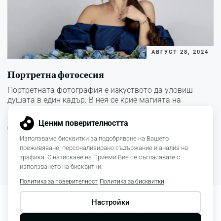
АВГУСТ 28, 2024
Портретна фотосесия
Портретната фотография е изкуството да уловиш
душата в един кадър. В нея се крие магията на
миговете – всеки поглед,…
READ MORE
© 2026. All rights reserved |
Мария Немска Фотограф