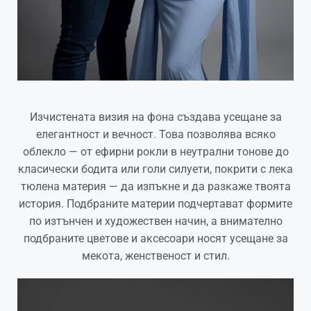
Изчистената визия на фона създава усещане за
елегантност и вечност. Това позволява всяко
облекло — от ефирни рокли в неутрални тонове до
класически бодита или голи силуети, покрити с лека
тюлена материя — да изпъкне и да разкаже твоята
история. Подбраните материи подчертават формите
по изтънчен и художествен начин, а внимателно
подбраните цветове и аксесоари носят усещане за
мекота, женственост и стил.