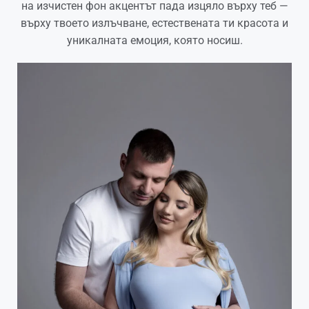
на изчистен фон акцентът пада изцяло върху теб —
върху твоето излъчване, естествената ти красота и
уникалната емоция, която носиш.