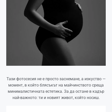
Тази фотосесия не е просто заснемане, а изкуство —
момент, в който блясъкът на майчинството среща
минималистичната естетика. За да остане в кадър
най-важното: ти и новият живот, който носиш.